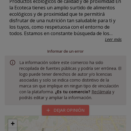
Productos ecológicos de calidad y de proximidad En
la Ecoteca tienes un amplio surtido de alimentos
ecológicos y de proximidad que te permitirá
disfrutar de una nutrición tan saludable para ti y
los tuyos, como respetuosa con el entorno de
todos. Estamos en constante búsqueda de los
mejores productos teniendo en cuenta siempre
Leer más
que hay detrás de cada proyecto. Tienes también
Informar de un error
nuestra mejor disposición para asesorarte desde
nuestra experiencia directa.
La información sobre este comercio ha sido
recopilada de fuentes públicas y podría ser errónea. El
logo puede tener derechos de autor y/o licencias
asociadas y solo se indica como distintivo de la
marca sin que implique en ningun tipo de vinculación
con la plataforma.
¿Es tu comercio?
Reclámala
y
podrás editar y ampliar la información.
DEJAR OPINIÓN
+