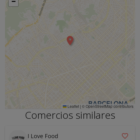
−
Leaflet
|
©
OpenStreetMap
contributors
Comercios similares
I Love Food