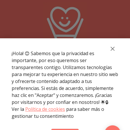
¡Hola! 😊 Sabemos que la privacidad es
importante, por eso queremos ser
transparentes contigo. Utilizamos tecnologías
para mejorar tu experiencia en nuestro sitio web
y ofrecerte contenido adaptado a tus
Términos y condiciones
preferencias. Si estás de acuerdo, simplemente
haz clic en "Aceptar" y comenzaremos. ¡Gracias
Política de privacidad
por visitarnos y por confiar en nosotros! 🌟🔒
Política de cookies
Ver la
Política de cookies
para saber más o
Envíar comentarios
gestionar tu consentimiento
Incluye tu comercio